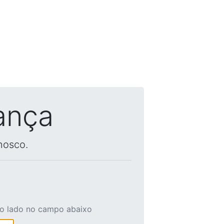
ança
nosco.
ao lado no campo abaixo