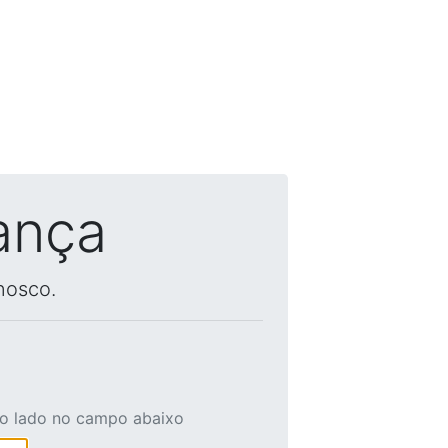
ança
nosco.
ao lado no campo abaixo