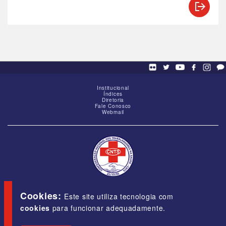
Institucional
Índices
Diretoria
Fale Conosco
Webmail
SCS - Q. 01, Bloco "G", Ed. Baracat, Sala 1605,
Brasília-DF, CEP 70309-900
Cookies:
Este site utiliza tecnologia com
cookies
para funcionar adequadamente.
E-mail:
cnts@cnts.org.br