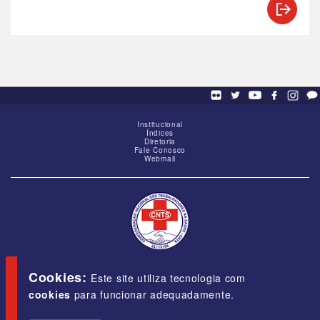
Institucional
Índices
Diretoria
Fale Conosco
Webmail
SCS - Q. 01, Bloco "G", Ed. Baracat, Sala 1605,
Brasília-DF, CEP 70309-900
Cookies:
Este site utiliza tecnologia com
cookies
para funcionar adequadamente.
E-mail:
cnts@cnts.org.br