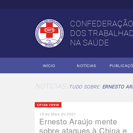
CONFEDERAÇÃO
DOS TRABALHA
NA SAÚDE
INÍCIO
NOTÍCIAS
PUBLICAÇ
NOTÍCIAS
TUDO SOBRE:
ERNESTO AR
CPI DA COVID
19 de Maio de 2021
Ernesto Araújo mente
sobre ataques à China e