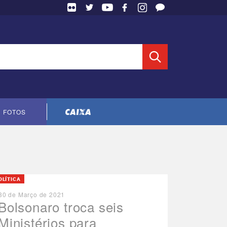
 Entidade
FOTOS
Cópia do contrato CNTS-CEF-2023
OLÍTICA
30 de Março de 2021
Bolsonaro troca seis
Ministérios para