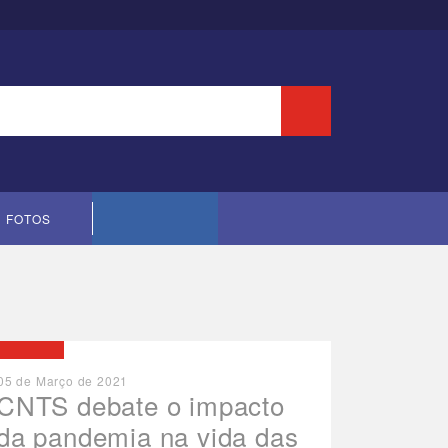
 Entidade
FOTOS
Cópia do contrato CNTS-CEF-2023
OCIEDADE
05 de Março de 2021
CNTS debate o impacto
da pandemia na vida das