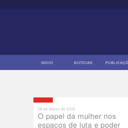
CONFEDERAÇÃO NAC
DOS TRABALHADORE
NA SAÚDE
INÍCIO
NOTÍCIAS
PUBLICAÇ
NOTÍCIAS
TUDO SOBRE:
DIA INT
ARTIGOS
08 de Março de 2023
O papel da mulher nos
espaços de luta e poder