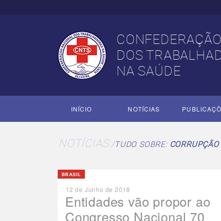
CONFEDERAÇÃO
DOS TRABALHA
NA SAÚDE
INÍCIO
NOTÍCIAS
PUBLICAÇ
NOTÍCIAS
TUDO SOBRE:
CORRUPÇÃO
BRASIL
12 de Junho de 2018
Entidades vão propor ao
Congresso Nacional 70