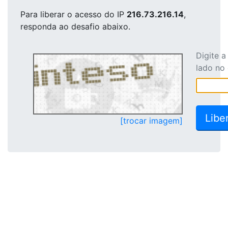
Para liberar o acesso
do IP
216.73.216.14
,
responda ao desafio abaixo.
Digite 
lado no
[trocar imagem]