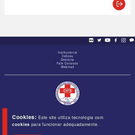
Institucional
Índices
Diretoria
Fale Conosco
Webmail
SCS - Q. 01, Bloco "G", Ed. Baracat, Sala 1605,
Brasília-DF, CEP 70309-900
Cookies:
Este site utiliza tecnologia com
cookies
para funcionar adequadamente.
E-mail:
cnts@cnts.org.br