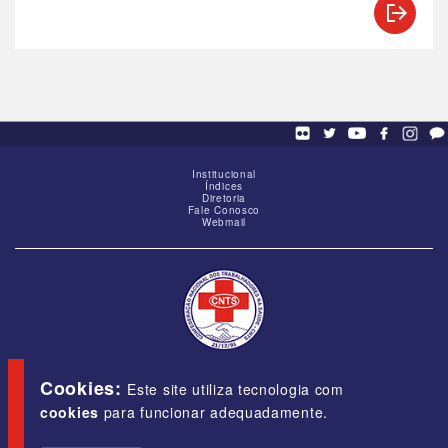
Institucional
Índices
Diretoria
Fale Conosco
Webmail
SCS - Q. 01, Bloco "G", Ed. Baracat, Sala 1605,
Brasília-DF, CEP 70309-900
Cookies:
Este site utiliza tecnologia com
cookies
para funcionar adequadamente.
E-mail:
cnts@cnts.org.br