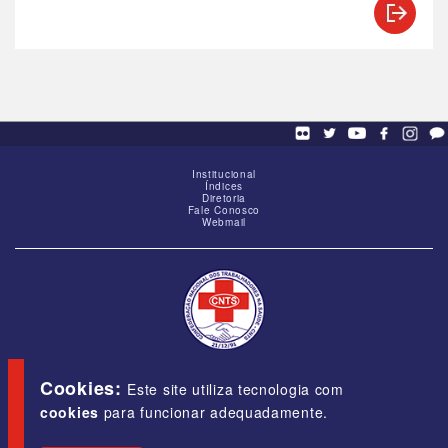
Institucional
Índices
Diretoria
Fale Conosco
Webmail
SCS - Q. 01, Bloco "G", Ed. Baracat, Sala 1605,
Brasília-DF, CEP 70309-900
Cookies:
Este site utiliza tecnologia com
cookies
para funcionar adequadamente.
E-mail:
cnts@cnts.org.br