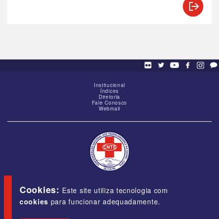
Institucional
Índices
Diretoria
Fale Conosco
Webmail
SCS - Q. 01, Bloco "G", Ed. Baracat, Sala 1605,
Brasília-DF, CEP 70309-900
Cookies:
Este site utiliza tecnologia com
cookies
para funcionar adequadamente.
E-mail:
cnts@cnts.org.br